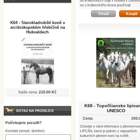
do královských stájí v Kodani v Dánsku
se u královského dvora používají
starokladrubské koně z Národního hře
Detail
Koupit
Kladruby nad Labem.
K64 - Starokladrubští koně v
arcibiskupském hřebčíně na
Hukvaldech
Naše cena:
220.00 Kč
K68 - Topoľčianske lipica
UNESCO
DOTAZ NA PRODEJCE
Cena:
200.
Potřebujete poradit?
Získejte s námi informace o plemeni ko
Kontakt (email, telefon):
LIPCÁN, které je jedním z nejstarších
kulturních plemen koní na světě.