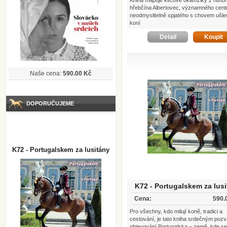
Kniha mapuje klíčové okamžiky z histor
hřebčína Albertovec, významného cent
neodmyslitelně spjatého s chovem ušlec
koní
Detail
Koupit
Naše cena:
590.00 Kč
DOPORUČUJEME
K72 - Portugalskem za lusitány
K72 - Portugalskem za lus
Cena:
590.
Pro všechny, kdo milují koně, tradici a
cestování, je tato kniha srdečným poz
objevování Portugalska – země, kde se