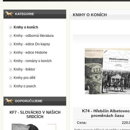
KATEGORIE
KNIHY O KONÍCH
Knihy o koních
Knihy - odborná literatura
Knihy - edice Do kapsy
Knihy - edice Historie
Knihy - romány o koních
Knihy - folklor
Knihy pro děti
Knihy o psech
DOPORUČUJEME
K74 - Hřebčín Albetovec
KF7 - SLOVÁCKO V NAŠICH
proměnách času
SRDCÍCH
Cena:
220.