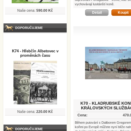
vychovávají lusitánští koně.
Naše cena:
590.00 Kč
Detail
Koupit
DOPORUČUJEME
K74 - Hřebčín Albetovec v
proměnách času
K70 - KLADRUBSKÉ KON
KRÁLOVSKÝCH SLUŽBÁ
Naše cena:
220.00 Kč
Cena:
470.
Během putování s Daliborem Gregorem
koňmi po Evropě můžete nyní blíže nah
DOPORUČUJEME