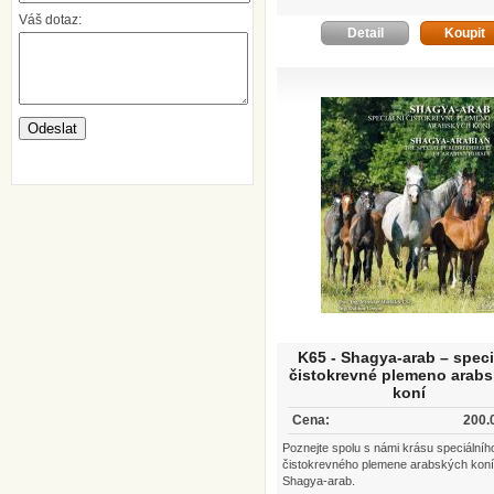
Váš dotaz:
Detail
Koupit
K65 - Shagya-arab – speci
čistokrevné plemeno arab
koní
Cena:
200.
Poznejte spolu s námi krásu speciálníh
čistokrevného plemene arabských koní
Shagya-arab.